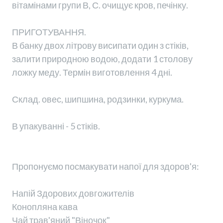
вітамінами групи В, С. очищує кров, печінку.
ПРИГОТУВАННЯ.
В банку двох літрову висипати один з стіків,
залити природною водою, додати 1 столову
ложку меду. Термін виготовлення 4 дні.
Склад. овес, шипшина, родзинки, куркума.
В упакуванні - 5 стіків.
Пропонуємо посмакувати напої для здоров'я:
Напій Здорових довгожителів
Конопляна кава
Чай трав'яний "Віночок"