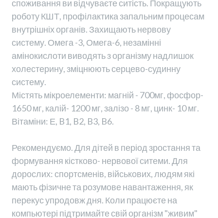
споживання ви відчуваєте ситість. Покращують
роботу КШТ, профілактика запальним процесам
внутрішніх органів. Захищають нервову
систему. Омега -3, Омега-6, незамінні
амінокислоти виводять з організму надлишок
холестерину, зміцнюють серцево-судинну
систему.
Містять мікроелементи: магній - 700мг, фосфор-
1650 мг, калій- 1200 мг, залізо - 8 мг, цинк- 10 мг.
Вітаміни: Е, B1, B2, B3, B6.
Рекомендуємо. Для дітей в період зростання та
формування кістково- нервової ситеми. Для
дорослих: спортсменів, військових, людям які
мають фізичне та розумове навантаження, як
перекус упродовж дня. Коли працюєте на
компьютері підтримайте свій організм "живим"