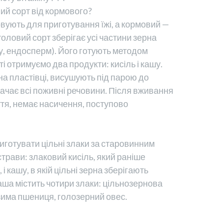
ий сорт від кормового?
вують для приготування їжі, а кормовий —
оловий сорт зберігає усі частини зерна
ну, ендосперм). Його готують методом
і отримуємо два продукти: кисіль і кашу.
а пластівці, висушують під парою до
рачає всі поживні речовини. Після вживання
ття, немає насичення, поступово
иготувати цільні злаки за старовинним
страви: злаковий кисіль, який раніше
і кашу, в якій цільні зерна зберігають
Каша містить чотири злаки: цільнозернова
зима пшениця, голозерний овес.