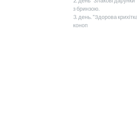
2. день "Злакові дарунки"
з бринзою.
3. день. "Здорова крихітка
коноп