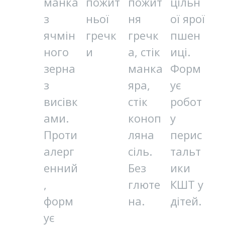
манка
пожит
пожит
цільн
з
ньої
ня
ої ярої
ячмін
гречк
гречк
пшен
ного
и
а, стік
иці.
зерна
манка
Форм
з
яра,
ує
висівк
стік
робот
ами.
коноп
у
Проти
ляна
перис
алерг
сіль.
тальт
енний
Без
ики
,
глюте
КШТ у
форм
на.
дітей.
ує