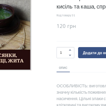
кисіль та каша, сп
Код товару 31
120 грн
Додати до 
ОПИС
ОСОБЛИВІСТЬ: виготовляє
значну кількість поживни
насичення. Цільні злаки 
клітковині та високому вм