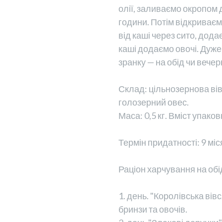
олії, заливаємо окропом
години. Потім відкриває
від каші через сито, дода
каші додаємо овочі. Дуже
зранку — на обід чи вечер
Склад: цільнозернова ві
голозерний овес.
Маса: 0,5 кг. Вміст упако
Термін придатності: 9 міс
Раціон харчування на обід
1. день. "Королівська ві
бринзи та овочів.