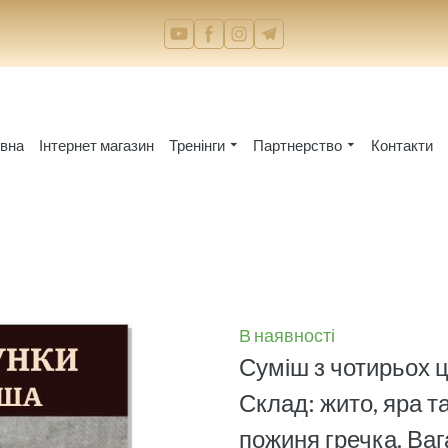
овна
Інтернет магазин
Тренінги
Партнерство
Контакти
В наявності
Суміш з чотирьох ц
Склад: жито, яра т
пожиня гречка. Вага