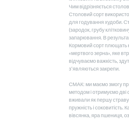
Чим відрізняється столов
Столовий сорт використо
для годування худоби. Ст
(зародок, грубу кліткови
запарювання. В результат
Кормовий сорт плющать н
«мертвого зерна», яке вт
відчуваємо важкість, зду
з’являються закрепи.
СМАК: ми маємо змогу пр
методом і отримуємо дві 
вживали як першу страву, 
пружність і соковитість. 
вівсянка, яра пшениця, о