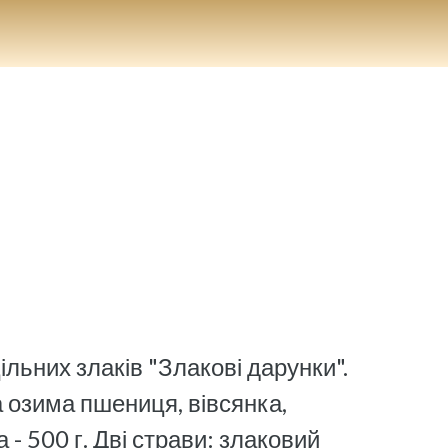
ільних злаків "Злакові дарунки".
а озима пшениця, вівсянка,
 - 500 г. Дві страви: злаковий