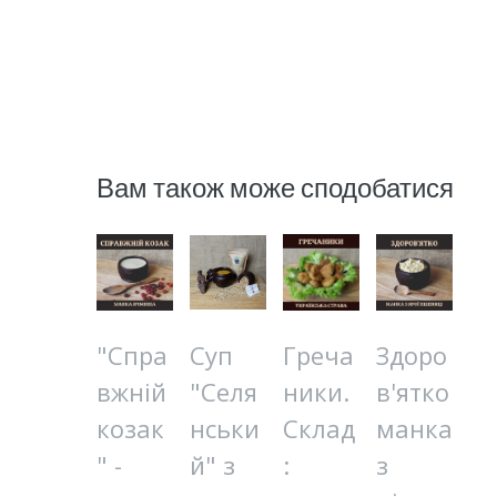
Вам також може сподобатися
"Спра
Суп
Греча
Здоро
вжній
"Селя
ники.
в'ятко
козак
нськи
Склад
манка
" -
й" з
:
з