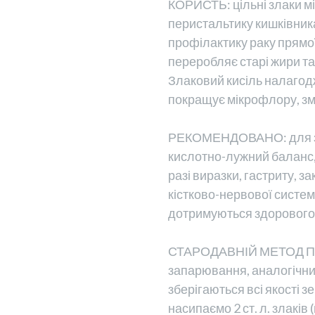
КОРИСТЬ: цільні злаки мі
перистальтику кишківник
профілактику раку прямої
переробляє старі жири т
Злаковий кисіль налагод
покращує мікрофлору, зм
РЕКОМЕНДОВАНО: для зн
кислотно-лужний баланс, 
разі виразки, гастриту, з
кістково-нервової систем
дотримуються здорового 
СТАРОДАВНІЙ МЕТОД ПР
запарювання, аналогічний
зберігаються всі якості з
насипаємо 2 ст. л. злаків