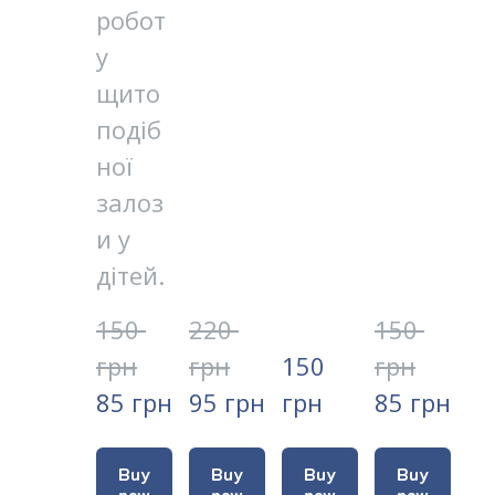
робот
у
щито
подіб
ної
залоз
и у
дітей.
150 
220 
150 
грн
грн
150 
грн
85 грн
95 грн
грн
85 грн
Buy
Buy
Buy
Buy
now
now
now
now