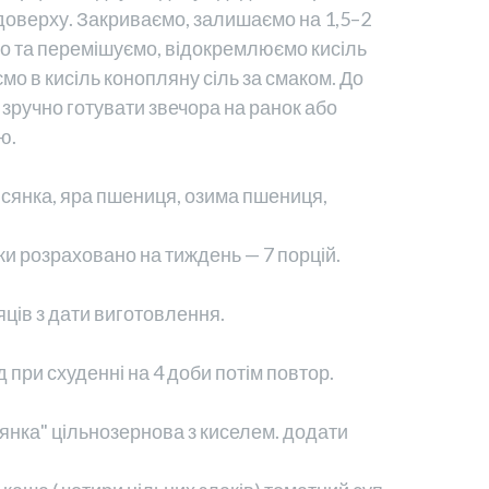
 доверху. Закриваємо, залишаємо на 1,5–2
мо та перемішуємо, відокремлюємо кисіль
ємо в кисіль конопляну сіль за смаком. До
 зручно готувати звечора на ранок або
ю.
всянка, яра пшениця, озима пшениця,
вки розраховано на тиждень — 7 порцій.
яців з дати виготовлення.
 при схуденні на 4 доби потім повтор.
всянка" цільнозернова з киселем. додати