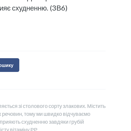
рияє схудненню.
(ЗВ6)
кошику
ться зі столового сорту злакових. Містить
х речовин, тому ми швидко відчуваємо
сприяють схудненню завдяки грубій
істу вітаміну РР.