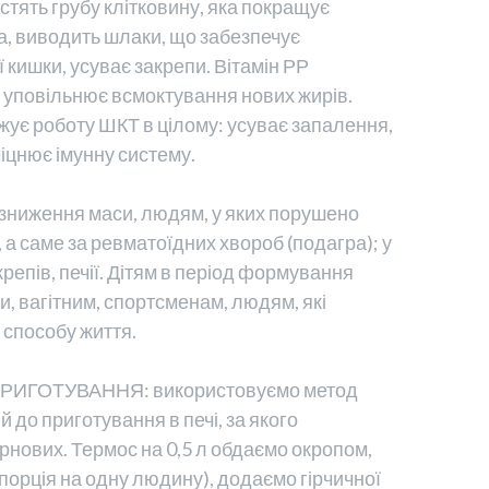
стять грубу клітковину, яка покращує
а, виводить шлаки, що забезпечує
 кишки, усуває закрепи. Вітамін РР
а уповільнює всмоктування нових жирів.
жує роботу ШКТ в цілому: усуває запалення,
іцнює імунну систему.
иження маси, людям, у яких порушено
а саме за ревматоїдних хвороб (подагра); у
акрепів, печії. Дітям в період формування
и, вагітним, спортсменам, людям, які
способу життя.
ИГОТУВАННЯ: використовуємо метод
 до приготування в печі, за якого
ернових. Термос на 0,5 л обдаємо окропом,
 (порція на одну людину), додаємо гірчичної